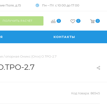
Пн – Пт: с 10:00 до 17:00
е Поля, д.15
ПОЛУЧИТЬ РАСЧЁТ
0
0
0
ИЯ
КОНТАКТЫ
 / опорная Оникс (Onix) O.TPO-2.7
O.TPO-2.7
Код товара:
86545