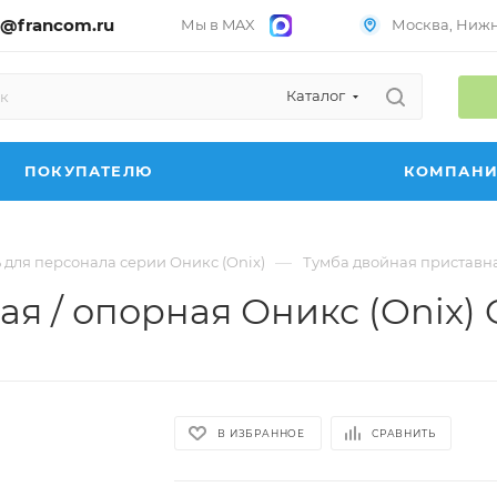
@francom.ru
Мы в MAX
Москва, Нижни
Каталог
ПОКУПАТЕЛЮ
КОМПАН
—
 для персонала серии Оникс (Onix)
Тумба двойная приставная
я / опорная Оникс (Onix) 
В ИЗБРАННОЕ
СРАВНИТЬ