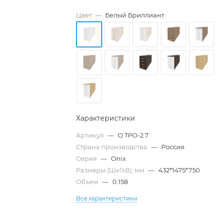
Цвет
—
Белый Бриллиант
Характеристики
Артикул
—
O.TPO-2.7
Страна производства
—
Россия
Серия
—
Onix
Размеры (ШхГхВ), мм
—
432*1475*750
Объем
—
0.158
Все характеристики