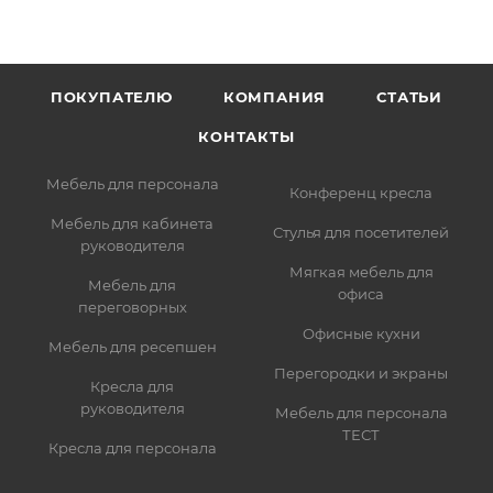
ПОКУПАТЕЛЮ
КОМПАНИЯ
СТАТЬИ
КОНТАКТЫ
Мебель для персонала
Конференц кресла
Мебель для кабинета
Стулья для посетителей
руководителя
Мягкая мебель для
Мебель для
офиса
переговорных
Офисные кухни
Мебель для ресепшен
Перегородки и экраны
Кресла для
руководителя
Мебель для персонала
ТЕСТ
Кресла для персонала