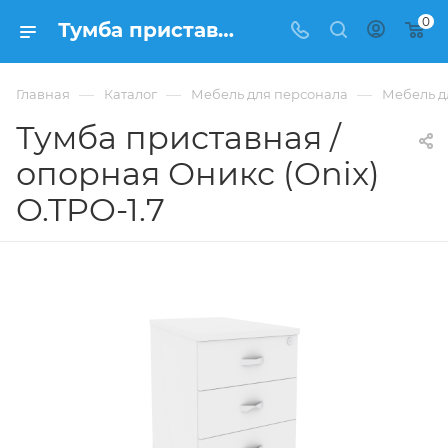
0
Тумба приставная / опорная Оникс (Onix) O.TPO-1.7 из ЛДСП купить в Москве, цена 13 592 ₽ - интернет-магазин ФРАНКОМ
—
—
—
Главная
Каталог
Мебель для персонала
Мебель д
Тумба приставная /
опорная Оникс (Onix)
O.TPO-1.7