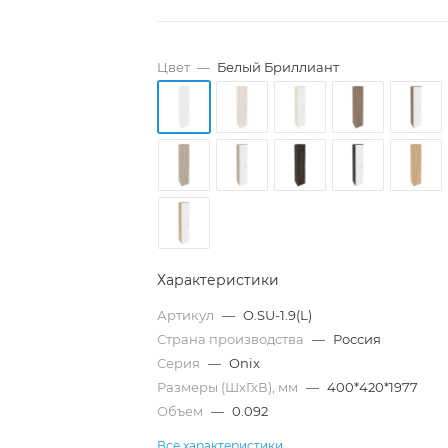
Цвет
—
Белый Бриллиант
Характеристики
Артикул
—
O.SU-1.9(L)
Страна производства
—
Россия
Серия
—
Onix
Размеры (ШхГхВ), мм
—
400*420*1977
Объем
—
0.092
Все характеристики