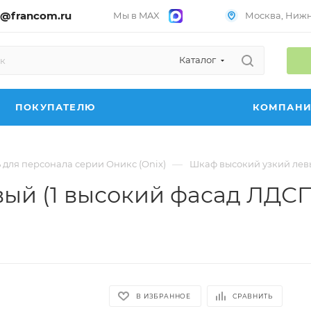
@francom.ru
Мы в MAX
Москва, Нижни
Каталог
ПОКУПАТЕЛЮ
КОМПАН
—
 для персонала серии Оникс (Onix)
Шкаф высокий узкий левый
ый (1 высокий фасад ЛДСП)
В ИЗБРАННОЕ
СРАВНИТЬ