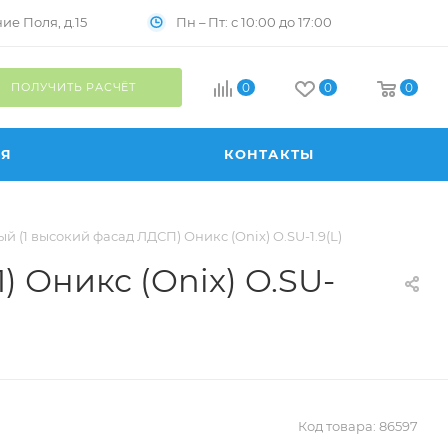
Пн – Пт: с 10:00 до 17:00
е Поля, д.15
ПОЛУЧИТЬ РАСЧЁТ
0
0
0
ИЯ
КОНТАКТЫ
 (1 высокий фасад ЛДСП) Оникс (Onix) O.SU-1.9(L)
 Оникс (Onix) O.SU-
Код товара:
86597