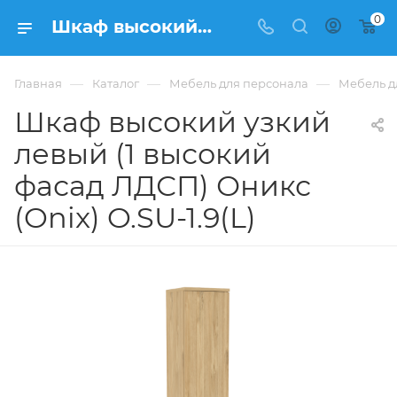
0
Шкаф высокий узкий левый (1 высокий фасад ЛДСП) Оникс (Onix) O.SU-1.9(L) из ЛДСП купить в Москве, цена 12 096 ₽ - интернет-магазин ФРАНКОМ
—
—
—
Главная
Каталог
Мебель для персонала
Мебель д
Шкаф высокий узкий
левый (1 высокий
фасад ЛДСП) Оникс
(Onix) O.SU-1.9(L)