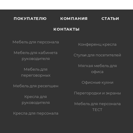
ПОКУПАТЕЛЮ
КОМПАНИЯ
СТАТЬИ
КОНТАКТЫ
Мебель для персонала
Конференц кресла
Мебель для кабинета
Стулья для посетителей
руководителя
Мягкая мебель для
Мебель для
офиса
переговорных
Офисные кухни
Мебель для ресепшен
Перегородки и экраны
Кресла для
руководителя
Мебель для персонала
ТЕСТ
Кресла для персонала