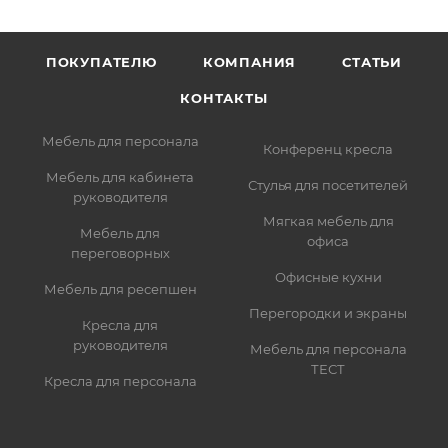
ПОКУПАТЕЛЮ
КОМПАНИЯ
СТАТЬИ
КОНТАКТЫ
Мебель для персонала
Конференц кресла
Мебель для кабинета
Стулья для посетителей
руководителя
Мягкая мебель для
Мебель для
офиса
переговорных
Офисные кухни
Мебель для ресепшен
Перегородки и экраны
Кресла для
руководителя
Мебель для персонала
ТЕСТ
Кресла для персонала