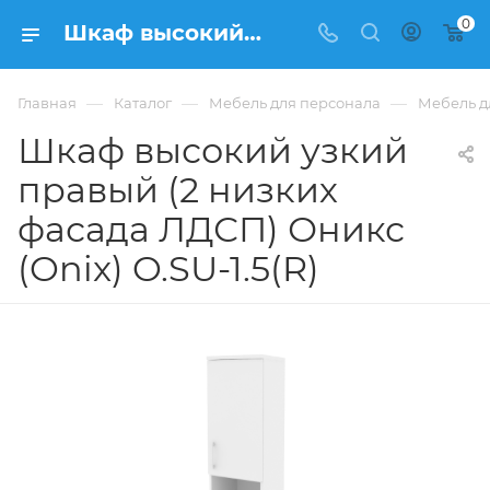
0
Шкаф высокий узкий правый (2 низких фасада ЛДСП) Оникс (Onix) O.SU-1.5(R) из ЛДСП купить в Москве, цена 12 186 ₽ - интернет-магазин ФРАНКОМ
—
—
—
Главная
Каталог
Мебель для персонала
Мебель д
Шкаф высокий узкий
правый (2 низких
фасада ЛДСП) Оникс
(Onix) O.SU-1.5(R)