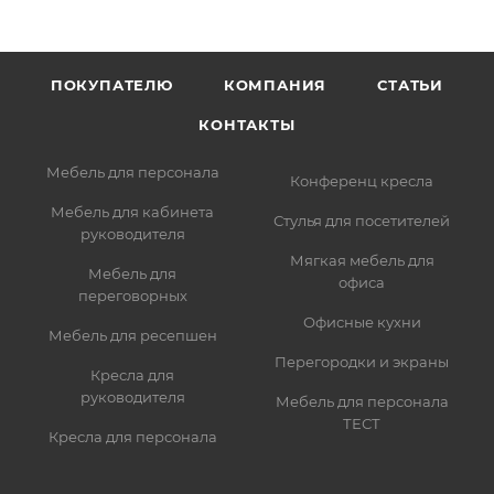
ПОКУПАТЕЛЮ
КОМПАНИЯ
СТАТЬИ
КОНТАКТЫ
Мебель для персонала
Конференц кресла
Мебель для кабинета
Стулья для посетителей
руководителя
Мягкая мебель для
Мебель для
офиса
переговорных
Офисные кухни
Мебель для ресепшен
Перегородки и экраны
Кресла для
руководителя
Мебель для персонала
ТЕСТ
Кресла для персонала