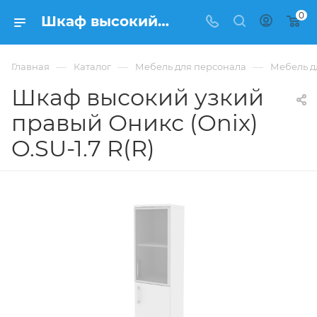
0
Шкаф высокий узкий правый Оникс (Onix) O.SU-1.7 R(R) из купить в Москве, цена 15 561 ₽ - интернет-магазин ФРАНКОМ
—
—
—
Главная
Каталог
Мебель для персонала
Мебель д
Шкаф высокий узкий
правый Оникс (Onix)
O.SU-1.7 R(R)