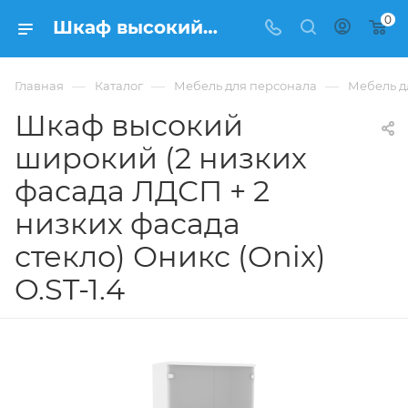
0
Шкаф высокий широкий (2 низких фасада ЛДСП + 2 низких фасада стекло) Оникс (Onix) O.ST-1.4 из ЛДСП купить в Москве, цена 19 948 ₽ - интернет-магазин ФРАНКОМ
—
—
—
Главная
Каталог
Мебель для персонала
Мебель д
Шкаф высокий
широкий (2 низких
фасада ЛДСП + 2
низких фасада
стекло) Оникс (Onix)
O.ST-1.4