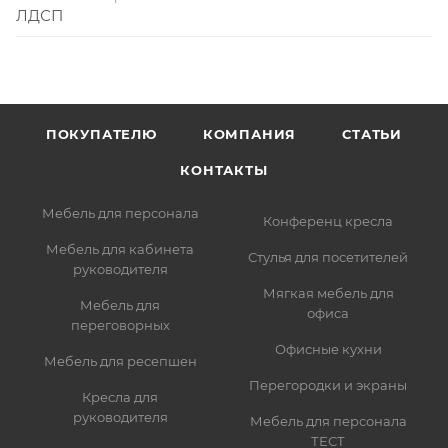
ЛДСП
ПОКУПАТЕЛЮ
КОМПАНИЯ
СТАТЬИ
КОНТАКТЫ
Мебель для персонала
Конференц кресла
Мебель для кабинета
Стулья для посетителей
руководителя
Мягкая мебель для
Мебель для
офиса
переговорных
Офисные кухни
Мебель для ресепшен
Перегородки и экраны
Кресла для
руководителя
Мебель для персонала
ТЕСТ