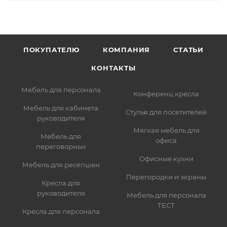
ПОКУПАТЕЛЮ
КОМПАНИЯ
СТАТЬИ
КОНТАКТЫ
Мебель для персонала
Конференц кресла
Мебель для кабинета
Стулья для посетителей
руководителя
Мягкая мебель для
Мебель для
офиса
переговорных
Офисные кухни
Мебель для ресепшен
Перегородки и экраны
Кресла для
руководителя
Мебель для персонала
ТЕСТ
Кресла для персонала