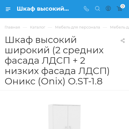
0
Шкаф высокий широкий (2 средних фасада ЛДСП + 2 низких фасада ЛДСП) Оникс (Onix) O.ST-1.8 из ЛДСП купить в Москве, цена 20 220 ₽ - интернет-магазин ФРАНКОМ
—
—
—
Главная
Каталог
Мебель для персонала
Мебель д
Шкаф высокий
широкий (2 средних
фасада ЛДСП + 2
низких фасада ЛДСП)
Оникс (Onix) O.ST-1.8