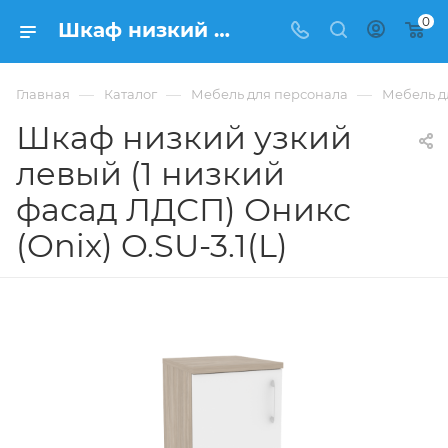
0
Шкаф низкий узкий левый (1 низкий фасад ЛДСП) Оникс (Onix) O.SU-3.1(L) из ЛДСП купить в Москве, цена 6 080 ₽ - интернет-магазин ФРАНКОМ
—
—
—
Главная
Каталог
Мебель для персонала
Мебель д
Шкаф низкий узкий
левый (1 низкий
фасад ЛДСП) Оникс
(Onix) O.SU-3.1(L)