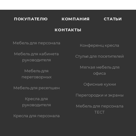
ПОКУПАТЕЛЮ
КОМПАНИЯ
СТАТЬИ
КОНТАКТЫ
Мебель для персонала
Конференц кресла
Мебель для кабинета
Стулья для посетителей
руководителя
Мягкая мебель для
Мебель для
офиса
переговорных
Офисные кухни
Мебель для ресепшен
Перегородки и экраны
Кресла для
руководителя
Мебель для персонала
ТЕСТ
Кресла для персонала