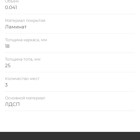
Объем
0.041
Материал покрытия
Ламинат
Толщина каркаса, мм
18
Толщина топа, мм
25
Количество мест
3
Основной материал
ЛДСП