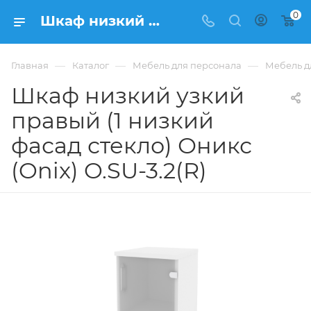
0
Шкаф низкий узкий правый (1 низкий фасад стекло) Оникс (Onix) O.SU-3.2(R) из ЛДСП купить в Москве, цена 6 406 ₽ - интернет-магазин ФРАНКОМ
—
—
—
Главная
Каталог
Мебель для персонала
Мебель д
Шкаф низкий узкий
правый (1 низкий
фасад стекло) Оникс
(Onix) O.SU-3.2(R)