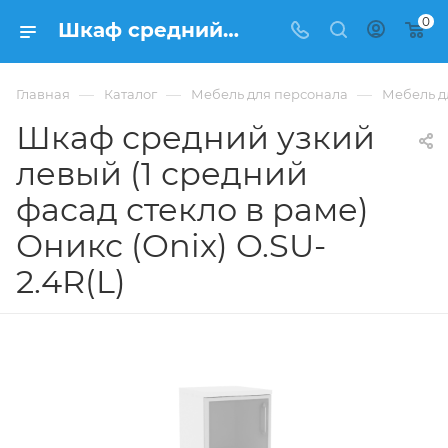
0
Шкаф средний узкий левый (1 средний фасад стекло в раме) Оникс (Onix) O.SU-2.4R(L) из ЛДСП купить в Москве, цена 12 309 ₽ - интернет-магазин ФРАНКОМ
—
—
—
Главная
Каталог
Мебель для персонала
Мебель д
Шкаф средний узкий
левый (1 средний
фасад стекло в раме)
Оникс (Onix) O.SU-
2.4R(L)