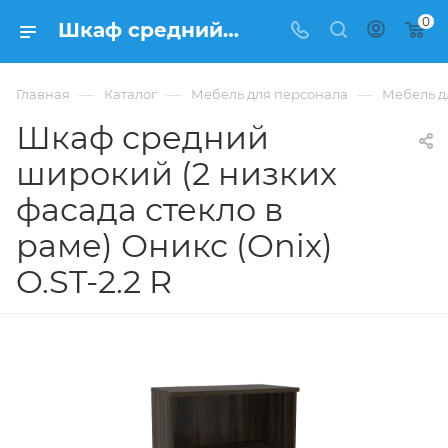
0
Шкаф средний широкий (2 низких фасада стекло в раме) Оникс (Onix) O.ST-2.2 R из ЛДСП купить в Москве, цена 17 535 ₽ - интернет-магазин ФРАНКОМ
—
—
—
Главная
Каталог
Мебель для персонала
Мебель д
Шкаф средний
широкий (2 низких
фасада стекло в
раме) Оникс (Onix)
O.ST-2.2 R