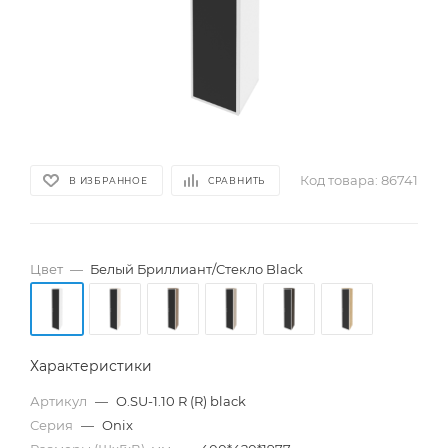
Код товара:
86741
В ИЗБРАННОЕ
СРАВНИТЬ
Цвет
—
Белый Бриллиант/Cтекло Black
Характеристики
Артикул
—
O.SU-1.10 R (R) black
Серия
—
Onix