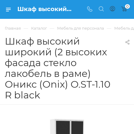
0
Шкаф высокий широкий (2 высоких фасада стекло лакобель в раме) Оникс (Onix) O.ST-1.10 R black из купить в Москве, цена 33 612 ₽ - интернет-магазин ФРАНКОМ
—
—
—
Главная
Каталог
Мебель для персонала
Мебель д
Шкаф высокий
широкий (2 высоких
фасада стекло
лакобель в раме)
Оникс (Onix) O.ST-1.10
R black