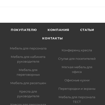
ПОКУПАТЕЛЮ
КОМПАНИЯ
СТАТЬИ
КОНТАКТЫ
Мебель для персонала
Конференц кресла
Мебель для кабинета
Стулья для посетителей
руководителя
Мягкая мебель для
Мебель для
офиса
переговорных
Офисные кухни
Мебель для ресепшен
Перегородки и экраны
Кресла для
руководителя
Мебель для персонала
ТЕСТ
Кресла для персонала