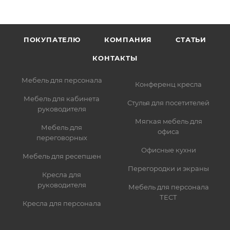
ПОКУПАТЕЛЮ
КОМПАНИЯ
СТАТЬИ
КОНТАКТЫ
Мебель для персонала
Конференц кресла
Мебель для кабинета
Стулья для посетителей
руководителя
Мягкая мебель для
Мебель для
офиса
переговорных
Офисные кухни
Мебель для ресепшен
Перегородки и экраны
Кресла для
руководителя
Мебель для персонала
ТЕСТ
Кресла для персонала