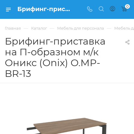
0
Брифинг-приставка на П-образном м/к Оникс (Onix) O.MP-BR-13 из ЛДСП купить в Москве, цена 14 533 ₽ - интернет-магазин ФРАНКОМ
—
—
—
Главная
Каталог
Мебель для персонала
Мебель д
Брифинг-приставка
на П-образном м/к
Оникс (Onix) O.MP-
BR-13