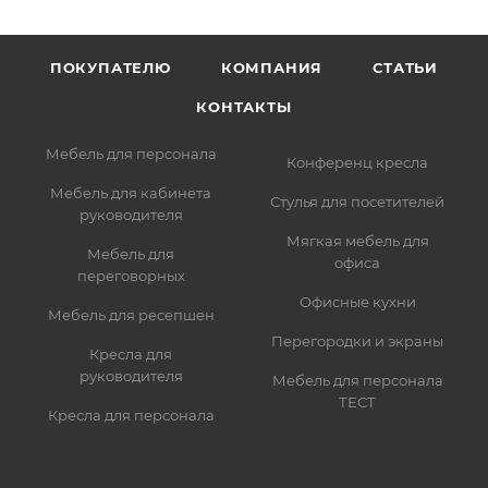
ПОКУПАТЕЛЮ
КОМПАНИЯ
СТАТЬИ
КОНТАКТЫ
Мебель для персонала
Конференц кресла
Мебель для кабинета
Стулья для посетителей
руководителя
Мягкая мебель для
Мебель для
офиса
переговорных
Офисные кухни
Мебель для ресепшен
Перегородки и экраны
Кресла для
руководителя
Мебель для персонала
ТЕСТ
Кресла для персонала