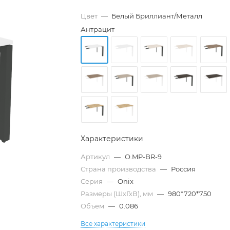
Цвет
—
Белый Бриллиант/Металл
Антрацит
Характеристики
Артикул
—
O.MP-BR-9
Страна производства
—
Россия
Серия
—
Onix
Размеры (ШхГхВ), мм
—
980*720*750
Объем
—
0.086
Все характеристики