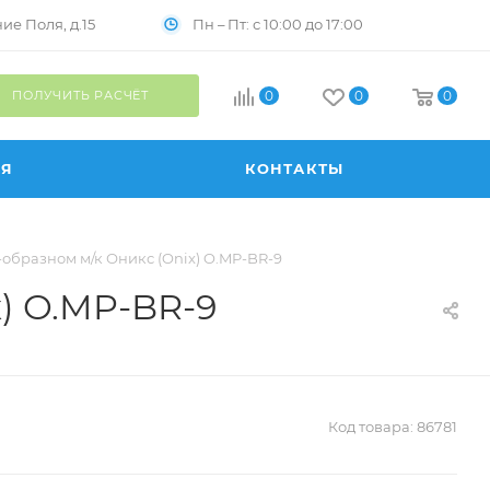
Пн – Пт: с 10:00 до 17:00
е Поля, д.15
ПОЛУЧИТЬ РАСЧЁТ
0
0
0
ИЯ
КОНТАКТЫ
образном м/к Оникс (Onix) O.MP-BR-9
) O.MP-BR-9
Код товара:
86781