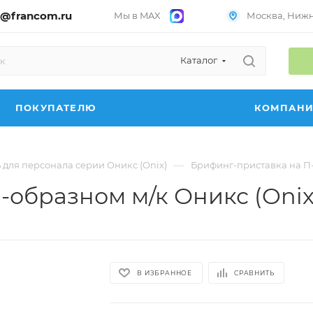
@francom.ru
Мы в MAX
Москва, Нижни
Каталог
ПОКУПАТЕЛЮ
КОМПАН
—
 для персонала серии Оникс (Onix)
Брифинг-приставка на П-
-образном м/к Оникс (Onix
В ИЗБРАННОЕ
СРАВНИТЬ