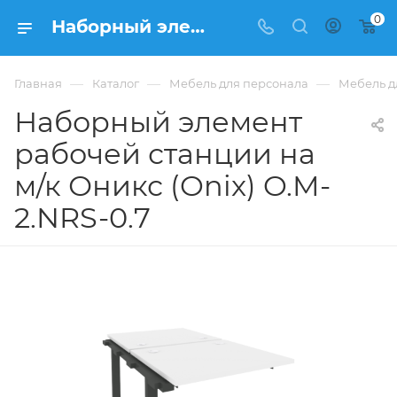
0
Наборный элемент рабочей станции на м/к Оникс (Onix) O.M-2.NRS-0.7 из ЛДСП купить в Москве, цена 24 461 ₽ - интернет-магазин ФРАНКОМ
—
—
—
Главная
Каталог
Мебель для персонала
Мебель д
Наборный элемент
рабочей станции на
м/к Оникс (Onix) O.M-
2.NRS-0.7