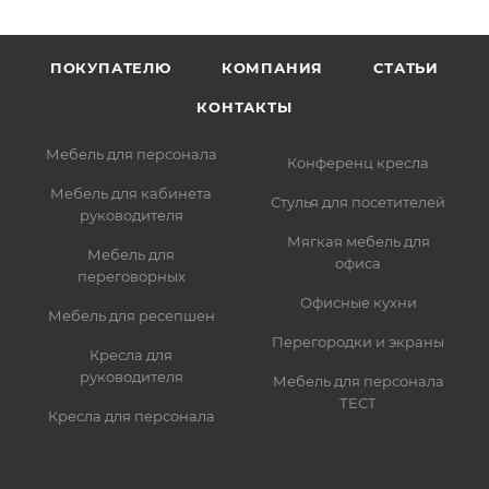
ПОКУПАТЕЛЮ
КОМПАНИЯ
СТАТЬИ
КОНТАКТЫ
Мебель для персонала
Конференц кресла
Мебель для кабинета
Стулья для посетителей
руководителя
Мягкая мебель для
Мебель для
офиса
переговорных
Офисные кухни
Мебель для ресепшен
Перегородки и экраны
Кресла для
руководителя
Мебель для персонала
ТЕСТ
Кресла для персонала