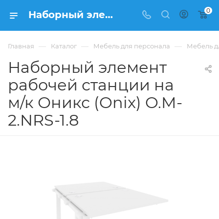
0
Наборный элемент рабочей станции на м/к Оникс (Onix) O.M-2.NRS-1.8 из ЛДСП купить в Москве, цена 26 432 ₽ - интернет-магазин ФРАНКОМ
—
—
—
Главная
Каталог
Мебель для персонала
Мебель д
Наборный элемент
рабочей станции на
м/к Оникс (Onix) O.M-
2.NRS-1.8