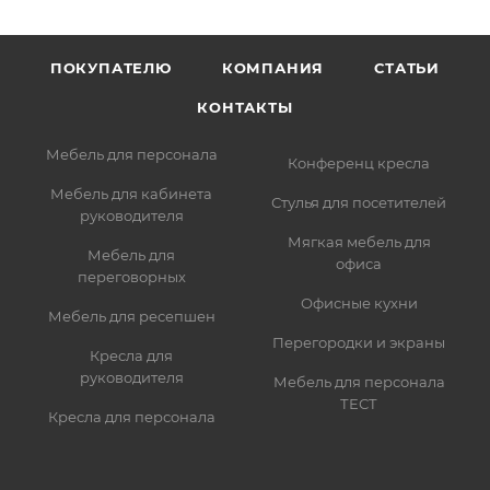
ПОКУПАТЕЛЮ
КОМПАНИЯ
СТАТЬИ
КОНТАКТЫ
Мебель для персонала
Конференц кресла
Мебель для кабинета
Стулья для посетителей
руководителя
Мягкая мебель для
Мебель для
офиса
переговорных
Офисные кухни
Мебель для ресепшен
Перегородки и экраны
Кресла для
руководителя
Мебель для персонала
ТЕСТ
Кресла для персонала