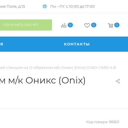
Пн – Пт: с 10:00 до 17:00
е Поля, д.15
ПОЛУЧИТЬ РАСЧЁТ
0
0
0
ИЯ
КОНТАКТЫ
й станции на О-образном м/к Оникс (Onix) O.MO-1.NRS-4.8
 м/к Оникс (Onix)
Код товара:
86821