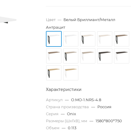
Цвет
—
Белый Бриллиант/Металл
Антрацит
Характеристики
Артикул
—
O.MO-1.NRS-4.8
Страна производства
—
Россия
Серия
—
Onix
Размеры (ШхГхВ), мм
—
1580*800*750
Объем
—
0.113