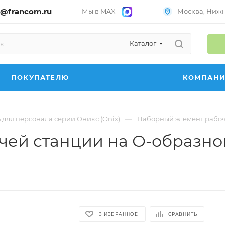
@francom.ru
Мы в MAX
Москва, Нижни
Каталог
ПОКУПАТЕЛЮ
КОМПАН
—
 для персонала серии Оникс (Onix)
Наборный элемент рабоче
ей станции на О-образном
В ИЗБРАННОЕ
СРАВНИТЬ