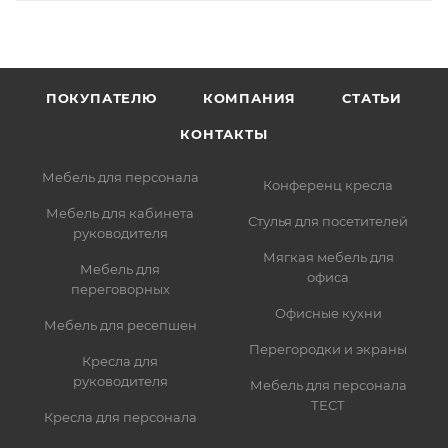
ПОКУПАТЕЛЮ
КОМПАНИЯ
СТАТЬИ
КОНТАКТЫ
Мебель для персонала
Конференц кресла
Мебель для кабинета
Стулья для посетителей
руководителя
Мягкая мебель для
Мебель для
офиса
переговорных
Офисные кухни
Мебель для ресепшен
Перегородки и экраны
Кресла для
руководителя
Мебель для персонала
ТЕСТ
Кресла для персонала