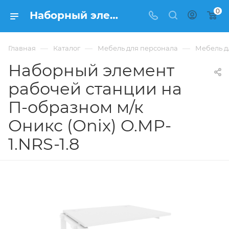
0
Наборный элемент рабочей станции на П-образном м/к Оникс (Onix) O.MP-1.NRS-1.8 из ЛДСП купить в Москве, цена 14 645 ₽ - интернет-магазин ФРАНКОМ
—
—
—
Главная
Каталог
Мебель для персонала
Мебель д
Наборный элемент
рабочей станции на
П-образном м/к
Оникс (Onix) O.MP-
1.NRS-1.8