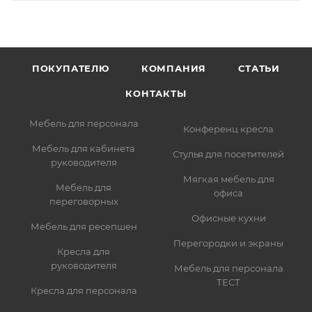
ПОКУПАТЕЛЮ
КОМПАНИЯ
СТАТЬИ
КОНТАКТЫ
Мебель для персонала
Конференц кресла
Мебель для кабинета
Стулья для посетителей
руководителя
Мягкая мебель для
Мебель для
офиса
переговорных
Офисные кухни
Мебель для ресепшен
Перегородки и экраны
Кресла для
руководителя
Мебель для персонала
ТЕСТ
Кресла для персонала