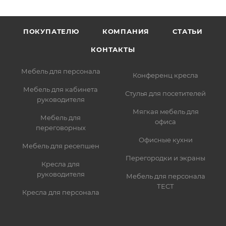
ПОКУПАТЕЛЮ
КОМПАНИЯ
СТАТЬИ
КОНТАКТЫ
Мебель для персонала
Конференц кресла
Мебель для кабинета
Стулья для посетителей
руководителя
Мягкая мебель для
Мебель для
офиса
переговорных
Офисные кухни
Мебель для ресепшен
Перегородки и экраны
Кресла для
руководителя
Мебель для персонала
ТЕСТ
Кресла для персонала