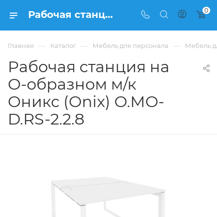
0
Рабочая станция на О-образном м/к Оникс (Onix) O.MO-D.RS-2.2.8 из ЛДСП купить в Москве, цена 40 117 ₽ - интернет-магазин ФРАНКОМ
—
—
—
Главная
Каталог
Мебель для персонала
Мебель д
Рабочая станция на
О-образном м/к
Оникс (Onix) O.MO-
D.RS-2.2.8