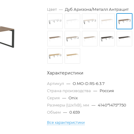
Цвет
—
Дуб Аризона/Металл Антрацит
Характеристики
Артикул
—
O.MO-D.RS-6.3.7
Страна производства
—
Россия
Серия
—
Onix
Размеры (ШхГхВ), мм
—
4140*1475*750
Объем
—
0.659
Все характеристики