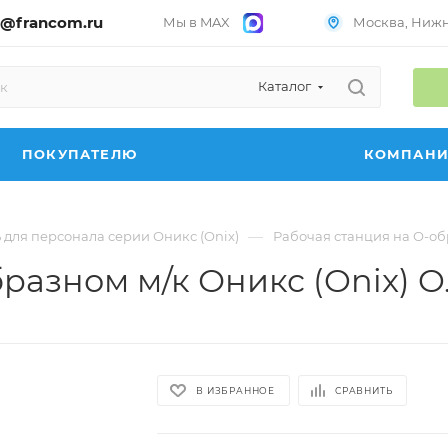
@francom.ru
Мы в MAX
Москва, Нижни
Каталог
ПОКУПАТЕЛЮ
КОМПАН
—
 для персонала серии Оникс (Onix)
Рабочая станция на О-обр
разном м/к Оникс (Onix) O
В ИЗБРАННОЕ
СРАВНИТЬ