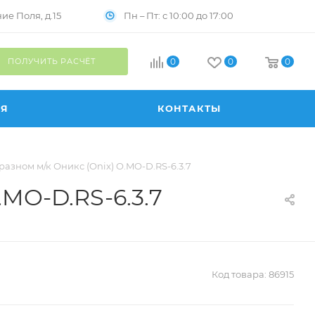
Пн – Пт: с 10:00 до 17:00
е Поля, д.15
ПОЛУЧИТЬ РАСЧЁТ
0
0
0
ИЯ
КОНТАКТЫ
азном м/к Оникс (Onix) O.MO-D.RS-6.3.7
.MO-D.RS-6.3.7
Код товара:
86915