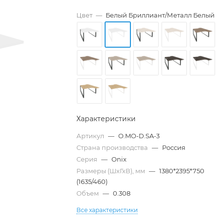
Цвет
—
Белый Бриллиант/Металл Белый
Характеристики
Артикул
—
O.MO-D.SA-3
Страна производства
—
Россия
Серия
—
Onix
Размеры (ШхГхВ), мм
—
1380*2395*750
(1635/460)
Объем
—
0.308
Все характеристики