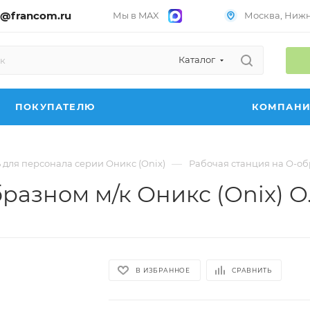
@francom.ru
Мы в MAX
Москва, Нижни
Каталог
ПОКУПАТЕЛЮ
КОМПАН
—
 для персонала серии Оникс (Onix)
Рабочая станция на О-об
разном м/к Оникс (Onix) O
В ИЗБРАННОЕ
СРАВНИТЬ