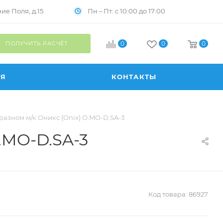
Пн – Пт: с 10:00 до 17:00
е Поля, д.15
ПОЛУЧИТЬ РАСЧЁТ
0
0
0
ИЯ
КОНТАКТЫ
разном м/к Оникс (Onix) O.MO-D.SA-3
.MO-D.SA-3
Код товара:
86927