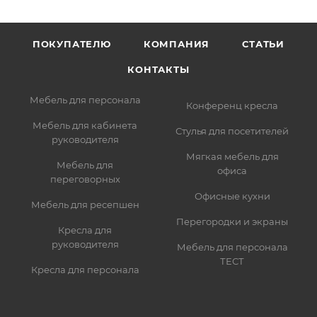
ПОКУПАТЕЛЮ
КОМПАНИЯ
СТАТЬИ
КОНТАКТЫ
Мебель для персонала
Конференц кресла
Мебель для кабинета
Стулья для посетителей
руководителя
Мягкая мебель для
Мебель для
офиса
переговорных
Офисные кухни
Мебель для ресепшен
Перегородки и экраны
Кресла для
руководителя
Мебель для персонала
ТЕСТ
Кресла для персонала