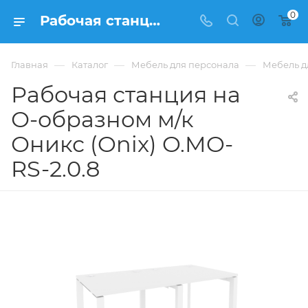
0
Рабочая станция на О-образном м/к Оникс (Onix) O.MO-RS-2.0.8 из ЛДСП купить в Москве, цена 34 968 ₽ - интернет-магазин ФРАНКОМ
—
—
—
Главная
Каталог
Мебель для персонала
Мебель д
Рабочая станция на
О-образном м/к
Оникс (Onix) O.MO-
RS-2.0.8