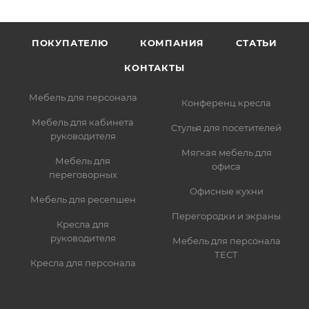
ПОКУПАТЕЛЮ
КОМПАНИЯ
СТАТЬИ
КОНТАКТЫ
Мебель для персонала
Конференц кресла
Мебель для кабинета
Стулья для посетителей
руководителя
Мягкая мебель для
Мебель для
офиса
переговорных
Офисные кухни
Мебель для ресепшен
Перегородки и экраны
Кресла для
руководителя
Мебель для персонала
ТЕСТ
Кресла для персонала