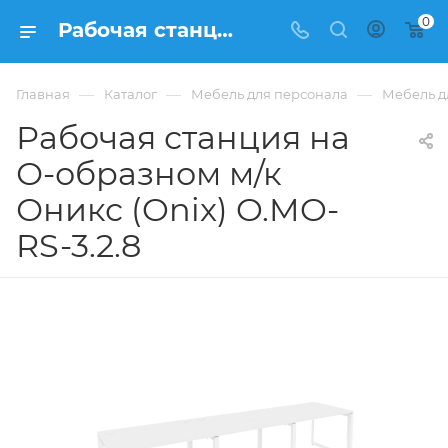
0
Рабочая станция на О-образном м/к Оникс (Onix) O.MO-RS-3.2.8 из ЛДСП купить в Москве, цена 54 689 ₽ - интернет-магазин ФРАНКОМ
—
—
—
Главная
Каталог
Мебель для персонала
Мебель д
Рабочая станция на
О-образном м/к
Оникс (Onix) O.MO-
RS-3.2.8