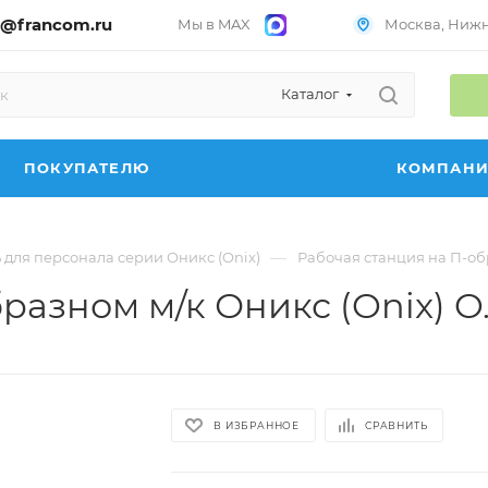
@francom.ru
Мы в MAX
Москва, Нижни
Каталог
ПОКУПАТЕЛЮ
КОМПАН
—
 для персонала серии Оникс (Onix)
Рабочая станция на П-обр
разном м/к Оникс (Onix) O.
В ИЗБРАННОЕ
СРАВНИТЬ