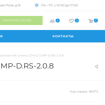
Пн – Пт: с 10:00 до 17:00
е Поля, д.15
ПОЛУЧИТЬ РАСЧЁТ
0
0
0
ИЯ
КОНТАКТЫ
азном м/к Оникс (Onix) O.MP-D.RS-2.0.8
MP-D.RS-2.0.8
Код товара:
86973