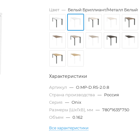
Цвет
—
Белый Бриллиант/Металл Белый
Характеристики
Артикул
—
O.MP-D.RS-2.0.8
Страна производства
—
Россия
Серия
—
Onix
Размеры (ШхГхВ), мм
—
780*1635*750
Объем
—
0.162
Все характеристики