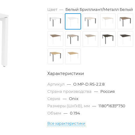
Цвет
—
Белый Бриллиант/Металл Белый
Характеристики
Артикул
—
O.MP-D.RS-2.2.8
Страна производства
—
Россия
Серия
—
Onix
Размеры (ШхГхВ), мм
—
1180*1635*750
Объем
—
0.194
Все характеристики