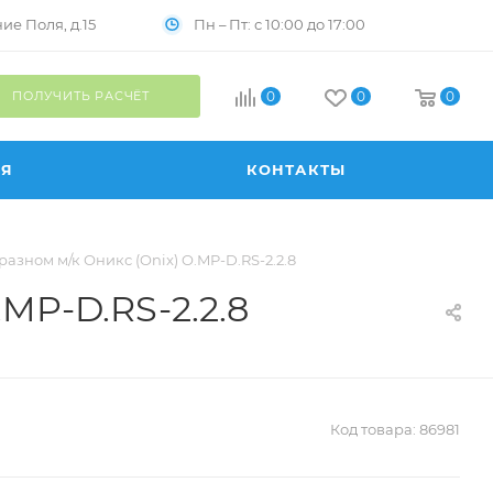
Пн – Пт: с 10:00 до 17:00
е Поля, д.15
ПОЛУЧИТЬ РАСЧЁТ
0
0
0
ИЯ
КОНТАКТЫ
азном м/к Оникс (Onix) O.MP-D.RS-2.2.8
MP-D.RS-2.2.8
Код товара:
86981