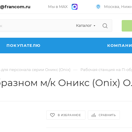
@francom.ru
Мы в MAX
Москва, Нижни
Каталог
ПОКУПАТЕЛЮ
КОМПАН
—
 для персонала серии Оникс (Onix)
Рабочая станция на П-обр
разном м/к Оникс (Onix) O.
В ИЗБРАННОЕ
СРАВНИТЬ