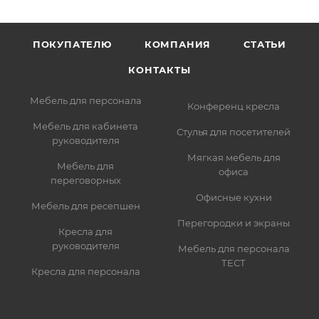
ПОКУПАТЕЛЮ
КОМПАНИЯ
СТАТЬИ
КОНТАКТЫ
Мебель для персонала
Конференц кресла
Мебель для кабинета
Стулья для посетителей
руководителя
Мягкая мебель для
Мебель для
офиса
переговорных
Офисные кухни
Мебель для ресепшен
Перегородки и экраны
Кресла для
руководителя
Мебель для персонала
ТЕСТ
Кресла для персонала