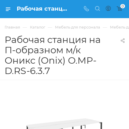
0
Рабочая станция на П-образном м/к Оникс (Onix) O.MP-D.RS-6.3.7 из ЛДСП купить в Москве, цена 94 319 ₽ - интернет-магазин ФРАНКОМ
—
—
—
Главная
Каталог
Мебель для персонала
Мебель д
Рабочая станция на
П-образном м/к
Оникс (Onix) O.MP-
D.RS-6.3.7