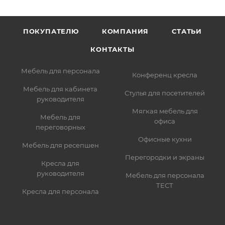
ПОКУПАТЕЛЮ
КОМПАНИЯ
СТАТЬИ
КОНТАКТЫ
Мебель для персонала
Конференц кресла
Мебель для кабинета
Стулья для посетителей
руководителя
Мягкая мебель для
Мебель для
офиса
переговорных
Офисные кухни
Мебель для ресепшен
Перегородки и экраны
Кресла для
руководителя
Мебель для персонала
ТЕСТ
Кресла для персонала