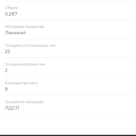
Объем
0.287
Материал покрытия
Ламинат
Толщина столешницы, мм
25
Толщина кромки, мм
2
Количество мест
9
Основной материал
ЛДСП