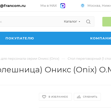
@francom.ru
Мы в MAX
Москва, Нижни
Каталог
ПОКУПАТЕЛЮ
КОМПАН
—
 для персонала серии Оникс (Onix)
Стол переговорный (1 сто
олешница) Оникс (Onix) O.
В ИЗБРАННОЕ
СРАВНИТЬ