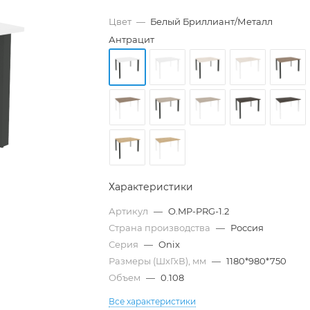
Цвет
—
Белый Бриллиант/Металл
Антрацит
Характеристики
Артикул
—
O.MP-PRG-1.2
Страна производства
—
Россия
Серия
—
Onix
Размеры (ШхГхВ), мм
—
1180*980*750
Объем
—
0.108
Все характеристики