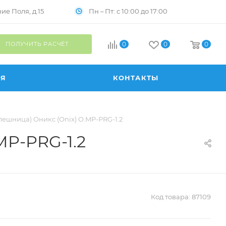
Пн – Пт: с 10:00 до 17:00
е Поля, д.15
ПОЛУЧИТЬ РАСЧЁТ
0
0
0
ИЯ
КОНТАКТЫ
лешница) Оникс (Onix) O.MP-PRG-1.2
MP-PRG-1.2
Код товара:
87109