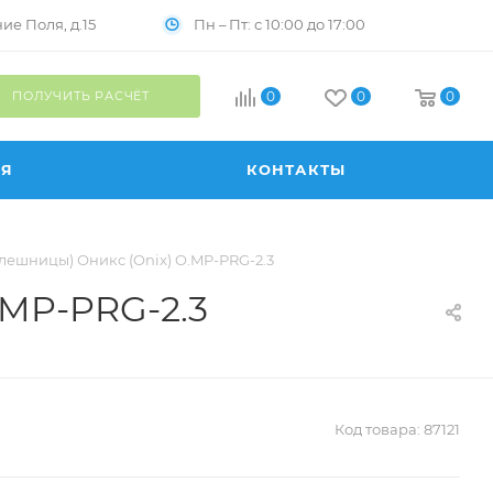
Пн – Пт: с 10:00 до 17:00
е Поля, д.15
ПОЛУЧИТЬ РАСЧЁТ
0
0
0
ИЯ
КОНТАКТЫ
олешницы) Оникс (Onix) O.MP-PRG-2.3
.MP-PRG-2.3
Код товара:
87121