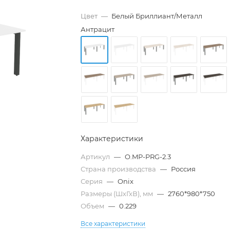
Цвет
—
Белый Бриллиант/Металл
Антрацит
Характеристики
Артикул
—
O.MP-PRG-2.3
Страна производства
—
Россия
Серия
—
Onix
Размеры (ШхГхВ), мм
—
2760*980*750
Объем
—
0.229
Все характеристики