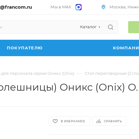
@francom.ru
Мы в MAX
Москва, Нижни
Каталог
ПОКУПАТЕЛЮ
КОМПАН
—
 для персонала серии Оникс (Onix)
Стол переговорный (2 ст
толешницы) Оникс (Onix) O
В ИЗБРАННОЕ
СРАВНИТЬ