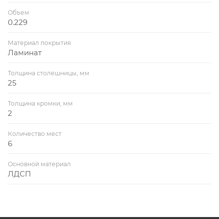
Объем
0.229
Материал покрытия
Ламинат
Толщина столешницы, мм
25
Толщина кромки, мм
2
Количество мест
6
Основной материал
ЛДСП