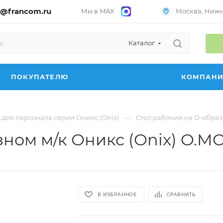
@francom.ru
Мы в MAX
Москва, Нижни
Каталог
ПОКУПАТЕЛЮ
КОМПАН
—
 для персонала серии Оникс (Onix)
Стол рабочий на О-образн
ном м/к Оникс (Onix) O.MO
В ИЗБРАННОЕ
СРАВНИТЬ