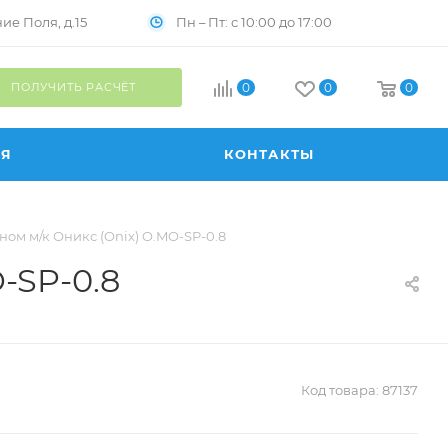
Пн – Пт: с 10:00 до 17:00
е Поля, д.15
ПОЛУЧИТЬ РАСЧЁТ
0
0
0
ИЯ
КОНТАКТЫ
ом м/к Оникс (Onix) O.MO-SP-0.8
-SP-0.8
Код товара:
87137