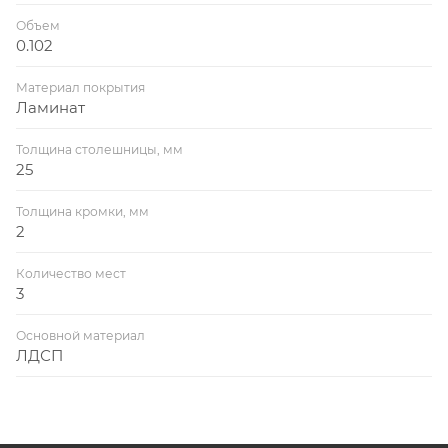
Объем
0.102
Материал покрытия
Ламинат
Толщина столешницы, мм
25
Толщина кромки, мм
2
Количество мест
3
Основной материал
ЛДСП