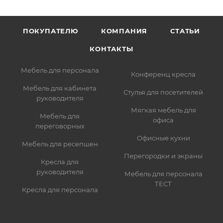
ПОКУПАТЕЛЮ
КОМПАНИЯ
СТАТЬИ
КОНТАКТЫ
Мебель для персонала
Конференц кресла
Мебель для кабинета
Стулья для посетителей
руководителя
Мягкая мебель для
Мебель для
офиса
переговорных
Офисные кухни
Мебель для ресепшен
Перегородки и экраны
Кресла для
руководителя
Мебель для персонала
ТЕСТ
Кресла для персонала