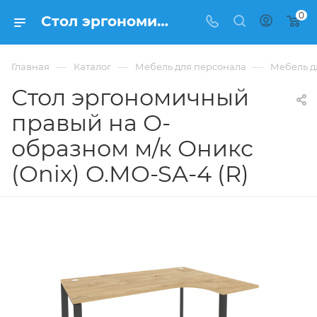
0
Стол эргономичный правый на О-образном м/к Оникс (Onix) O.MO-SA-4 (R) из ЛДСП купить в Москве, цена 26 004 ₽ - интернет-магазин ФРАНКОМ
—
—
—
Главная
Каталог
Мебель для персонала
Мебель д
Стол эргономичный
правый на О-
образном м/к Оникс
(Onix) O.MO-SA-4 (R)