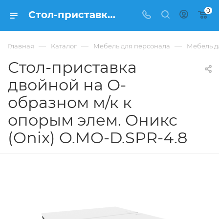
0
Стол-приставка двойной на О-образном м/к к опорым элем. Оникс (Onix) O.MO-D.SPR-4.8 из ЛДСП купить в Москве, цена 36 037 ₽ - интернет-магазин ФРАНКОМ
—
—
—
Главная
Каталог
Мебель для персонала
Мебель д
Стол-приставка
двойной на О-
образном м/к к
опорым элем. Оникс
(Onix) O.MO-D.SPR-4.8