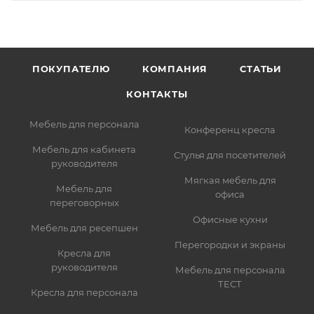
ПОКУПАТЕЛЮ
КОМПАНИЯ
СТАТЬИ
КОНТАКТЫ
Мебель для персонала
Конференц кресла
Мебель для кабинета
Стулья для посетителей
руководителя
Мягкая мебель для
Мебель для
офиса
переговорных
Офисные кухни
Мебель для ресепшен
Перегородки и экраны
Кресла для
руководителя
Мебель для персонала
ТЕСТ
Кресла для персонала