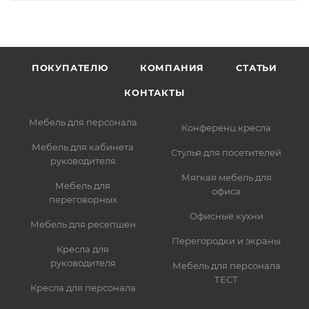
ПОКУПАТЕЛЮ
КОМПАНИЯ
СТАТЬИ
КОНТАКТЫ
Мебель для персонала
Конференц кресла
Мебель для кабинета
Стулья для посетителей
руководителя
Мягкая мебель для
Мебель для
офиса
переговорных
Офисные кухни
Мебель для ресепшен
Перегородки и экраны
Кресла для
руководителя
Мебель для персонала
ТЕСТ
Кресла для персонала