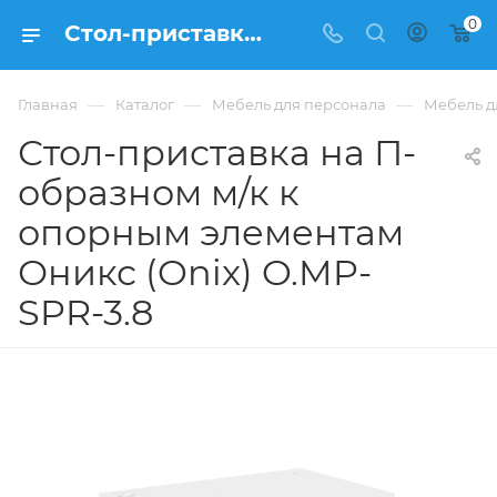
0
Стол-приставка на П-образном м/к к опорным элементам Оникс (Onix) O.MP-SPR-3.8 из ЛДСП купить в Москве, цена 17 909 ₽ - интернет-магазин ФРАНКОМ
—
—
—
Главная
Каталог
Мебель для персонала
Мебель д
Стол-приставка на П-
образном м/к к
опорным элементам
Оникс (Onix) O.MP-
SPR-3.8