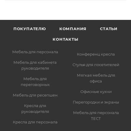
ПОКУПАТЕЛЮ
КОМПАНИЯ
СТАТЬИ
КОНТАКТЫ
Мебель для персонала
Конференц кресла
Мебель для кабинета
Стулья для посетителей
руководителя
Мягкая мебель для
Мебель для
офиса
переговорных
Офисные кухни
Мебель для ресепшен
Перегородки и экраны
Кресла для
руководителя
Мебель для персонала
ТЕСТ
Кресла для персонала