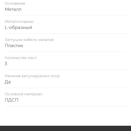
Основание
Металл
Металлокаркас
L-образный
Заглушки кабель-каналов
Пластик
Количество мест
3
Наличие регулируемых опор
Да
Основной материал
ЛДСП