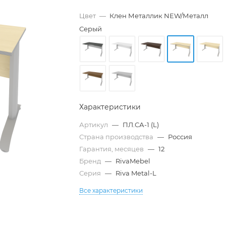
Цвет
—
Клен Металлик NEW/Металл
Серый
Характеристики
Артикул
—
ПЛ.СА-1 (L)
Страна производства
—
Россия
Гарантия, месяцев
—
12
Бренд
—
RivaMebel
Серия
—
Riva Metal-L
Все характеристики