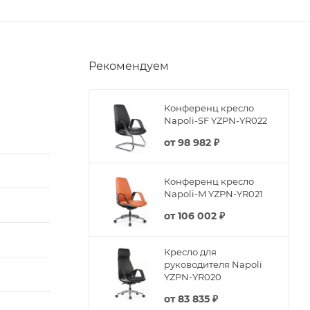
Рекомендуем
Конференц кресло
Napoli-SF YZPN-YR022
от
98 982 ₽
Конференц кресло
Napoli-M YZPN-YR021
от
106 002 ₽
Кресло для
руководителя Napoli
YZPN-YR020
от
83 835 ₽