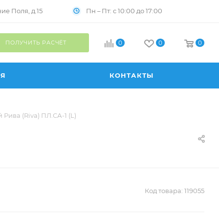
Пн – Пт: с 10:00 до 17:00
е Поля, д.15
ПОЛУЧИТЬ РАСЧЁТ
0
0
0
ИЯ
КОНТАКТЫ
ива (Riva) ПЛ.СА-1 (L)
Код товара:
119055