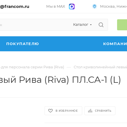
@francom.ru
Мы в MAX
Москва, Нижни
Каталог
ПОКУПАТЕЛЮ
КОМПАН
—
для персонала серии Рива (Riva)
Стол криволинейный левый Р
й Рива (Riva) ПЛ.СА-1 (L)
В ИЗБРАННОЕ
СРАВНИТЬ