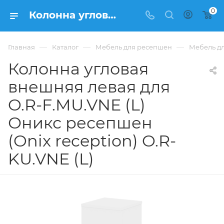
0
Колонна угловая внешняя левая для O.R-F.MU.VNE (L) Оникс ресепшен (Onix reception) O.R-KU.VNE (L) из ЛДСП купить в Москве, цена 7 358 ₽. - интернет-магазин ФРАНКОМ
—
—
—
Главная
Каталог
Мебель для ресепшен
Мебель дл
Колонна угловая
внешняя левая для
O.R-F.MU.VNE (L)
Оникс ресепшен
(Onix reception) O.R-
KU.VNE (L)