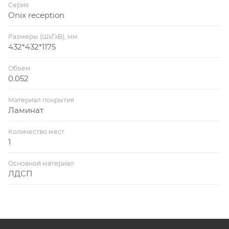
Серия
Onix reception
Размеры (ШхГхВ), мм
432*432*1175
Объем
0.052
Материал покрытия
Ламинат
Количество мест
1
Основной материал
ЛДСП