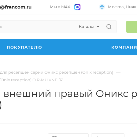
@francom.ru
Мы в MAX
Москва, Нижни
Каталог
ПОКУПАТЕЛЮ
КОМПАН
—
для ресепшен серии Оникс ресепшен (Onix reception)
ix reception) O.R-MU.VNE (R)
й внешний правый Оникс р
)