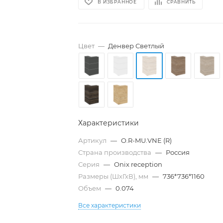
В ИЗБРАННОЕ
СРАВНИТЬ
Цвет
—
Денвер Светлый
Характеристики
Артикул
—
O.R-MU.VNE (R)
Страна производства
—
Россия
Серия
—
Onix reception
Размеры (ШхГхВ), мм
—
736*736*1160
Объем
—
0.074
Все характеристики