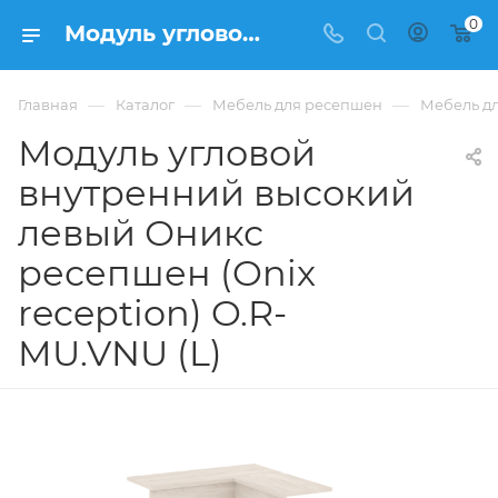
0
Модуль угловой внутренний высокий левый Оникс ресепшен (Onix reception) O.R-MU.VNU (L) из ЛДСП купить в Москве, цена 25 279 ₽. - интернет-магазин ФРАНКОМ
—
—
—
Главная
Каталог
Мебель для ресепшен
Мебель дл
Модуль угловой
внутренний высокий
левый Оникс
ресепшен (Onix
reception) O.R-
MU.VNU (L)