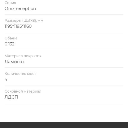
Серия
Onix reception
Размеры (ШхГхВ), мм
1195*1195*1160
Объем
0.132
Материал покрытия
Ламинат
Количество мест
4
Основной материал
ЛДСП