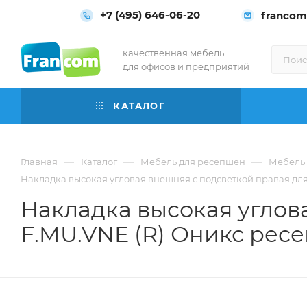
+7 (495) 646-06-20
francom
качественная мебель
для офисов и предприятий
КАТАЛОГ
—
—
—
Главная
Каталог
Мебель для ресепшен
Мебель 
Накладка высокая угловая внешняя с подсветкой правая для O
Накладка высокая углова
F.MU.VNE (R) Оникс ресеп