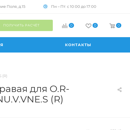
Пн – Пт: с 10:00 до 17:00
е Поля, д.15
ПОЛУЧИТЬ РАСЧЁТ
0
0
0
ИЯ
КОНТАКТЫ
 (R)
равая для O.R-
U.V.VNE.S (R)