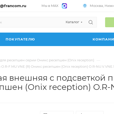
@francom.ru
Мы в MAX
Москва, Нижни
Каталог
ПОКУПАТЕЛЮ
КОМПАН
—
для ресепшен серии Оникс ресепшен (Onix reception)
.R-F.MU.VNE (R) Оникс ресепшен (Onix reception) O.R-NU.V.VNE.S
я внешняя с подсветкой п
шен (Onix reception) O.R-N