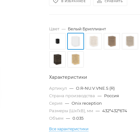
В ИЗБРАННОЕ
СРАВНИТЬ
Цвет
—
Белый Бриллиант
Характеристики
Артикул
—
O.R-NU.V.VNE.S (R)
Страна производства
—
Россия
Серия
—
Onix reception
Размеры (ШхГхВ), мм
—
432*432*674
Объем
—
0.035
Все характеристики