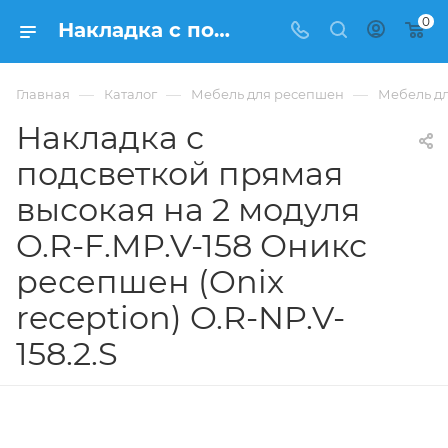
0
Накладка с подсветкой прямая высокая на 2 модуля O.R-F.MP.V-158 Оникс ресепшен (Onix reception) O.R-NP.V-158.2.S из ЛДСП купить в Москве, цена 32 603 ₽. - интернет-магазин ФРАНКОМ
—
—
—
Главная
Каталог
Мебель для ресепшен
Мебель дл
Накладка с
подсветкой прямая
высокая на 2 модуля
O.R-F.MP.V-158 Оникс
ресепшен (Onix
reception) O.R-NP.V-
158.2.S