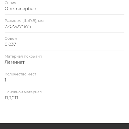
Серия
Onix reception
Размеры (ШхГхВ), мм
720*327*674
Объем
0.037
Материал покрытия
Ламинат
Количество мест
1
Основной материал
ЛДСП