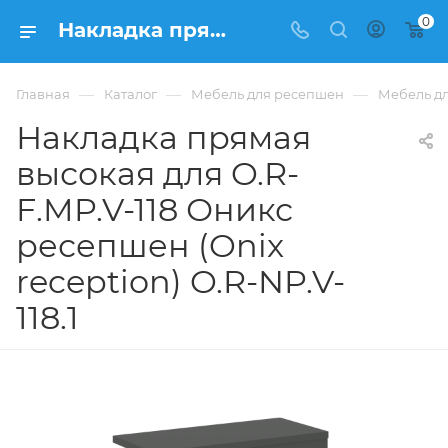
0
Накладка прямая высокая для O.R-F.MP.V-118 Оникс ресепшен (Onix reception) O.R-NP.V-118.1 из ЛДСП купить в Москве, цена 4 605 ₽. - интернет-магазин ФРАНКОМ
—
—
—
Главная
Каталог
Мебель для ресепшен
Мебель дл
Накладка прямая
высокая для O.R-
F.MP.V-118 Оникс
ресепшен (Onix
reception) O.R-NP.V-
118.1