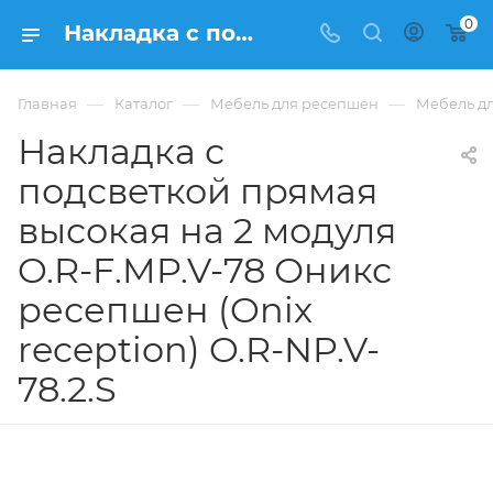
0
Накладка с подсветкой прямая высокая на 2 модуля O.R-F.MP.V-78 Оникс ресепшен (Onix reception) O.R-NP.V-78.2.S из ЛДСП купить в Москве, цена 14 961 ₽. - интернет-магазин ФРАНКОМ
—
—
—
Главная
Каталог
Мебель для ресепшен
Мебель дл
Накладка с
подсветкой прямая
высокая на 2 модуля
O.R-F.MP.V-78 Оникс
ресепшен (Onix
reception) O.R-NP.V-
78.2.S